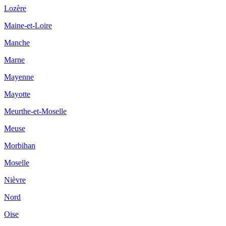
Lozère
Maine-et-Loire
Manche
Marne
Mayenne
Mayotte
Meurthe-et-Moselle
Meuse
Morbihan
Moselle
Nièvre
Nord
Oise