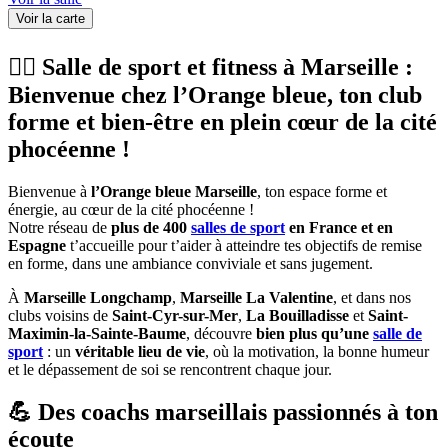
Voir la carte
🏋️‍♀️ Salle de sport et fitness à Marseille :
Bienvenue chez l’Orange bleue, ton club
forme et bien-être en plein cœur de la cité
phocéenne !
Bienvenue à
l’Orange bleue Marseille
, ton espace forme et
énergie, au cœur de la cité phocéenne !
Notre réseau de
plus de 400
salles de sport
en France et en
Espagne
t’accueille pour t’aider à atteindre tes objectifs de remise
en forme, dans une ambiance conviviale et sans jugement.
À
Marseille Longchamp
,
Marseille La Valentine
, et dans nos
clubs voisins de
Saint-Cyr-sur-Mer
,
La Bouilladisse
et
Saint-
Maximin-la-Sainte-Baume
, découvre
bien plus qu’une
salle de
sport
: un
véritable lieu de vie
, où la motivation, la bonne humeur
et le dépassement de soi se rencontrent chaque jour.
💪 Des coachs marseillais passionnés à ton
écoute