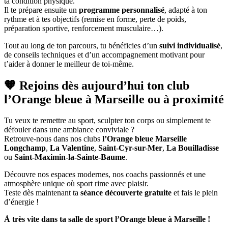
ta condition physique.
Il te prépare ensuite un
programme personnalisé
, adapté à ton
rythme et à tes objectifs (remise en forme, perte de poids,
préparation sportive, renforcement musculaire…).
Tout au long de ton parcours, tu bénéficies d’un
suivi individualisé
,
de conseils techniques et d’un accompagnement motivant pour
t’aider à donner le meilleur de toi-même.
🧡 Rejoins dès aujourd’hui ton club
l’Orange bleue à Marseille ou à proximité
Tu veux te remettre au sport, sculpter ton corps ou simplement te
défouler dans une ambiance conviviale ?
Retrouve-nous dans nos clubs
l’Orange bleue Marseille
Longchamp
,
La Valentine
,
Saint-Cyr-sur-Mer
,
La Bouilladisse
ou
Saint-Maximin-la-Sainte-Baume
.
Découvre nos espaces modernes, nos coachs passionnés et une
atmosphère unique où sport rime avec plaisir.
Teste dès maintenant ta
séance découverte gratuite
et fais le plein
d’énergie !
À très vite dans ta salle de sport l’Orange bleue à Marseille !