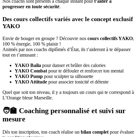
Nos coachs sont présents à chaque instant pour
t’aider à
progresser en toute sécurité
.
Des cours collectifs variés avec le concept exclusif
YAKO
Envie de bouger en groupe ? Découvre nos
cours collectifs YAKO
,
100 % énergie, 100 % plaisir !
Animés par nos coachs diplômés d’État, ils t’aideront à te dépasser
tout en t’amusant :
YAKO Baila
pour danser et brûler des calories
YAKO Combat
pour te défouler et renforcer ton mental
YAKO Pump
pour sculpter ta silhouette
YAKO Attitude
pour associer tonicité et détente
Quel que soit ton niveau, il y a toujours un cours qui te correspond à
L’Orange bleue Marseille.
🧑‍🏫 Coaching personnalisé et suivi sur
mesure
Dès ton inscription, ton coach réalise un
bilan complet
pour évaluer