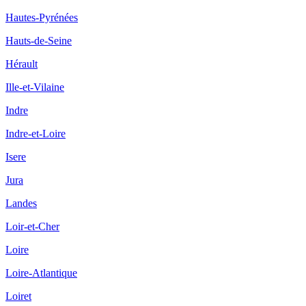
Hautes-Pyrénées
Hauts-de-Seine
Hérault
Ille-et-Vilaine
Indre
Indre-et-Loire
Isere
Jura
Landes
Loir-et-Cher
Loire
Loire-Atlantique
Loiret