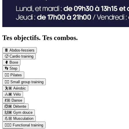
Tes objectifs. Tes combos.
🍫 Abdos-fessiers
🥵 Cardio training
🥊 Boxe
👣 Step
🤸‍♀️ Pilates
👯‍♂️ Small group training
🕺🏽 Aérobic
🚴🏾 Vélo
💃🏼 Danse
🙆🏽 Détente
🙌🏽 Gym douce
💪🏼 Musculation
🏋🏼‍♂️ Functional training