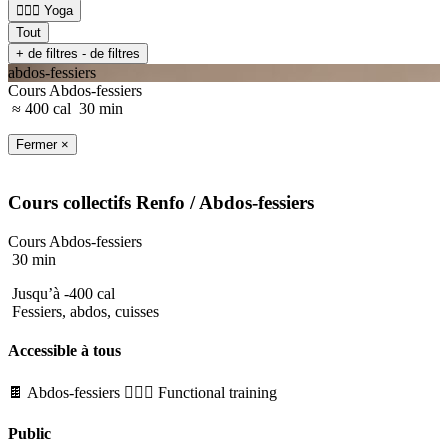
🧘🏼‍♂️ Yoga
Tout
+ de filtres
- de filtres
abdos-fessiers
Cours Abdos-fessiers
≈ 400 cal
30 min
Fermer ×
Cours collectifs
Renfo
/ Abdos-fessiers
Cours Abdos-fessiers
30 min
Jusqu’à -400 cal
Fessiers, abdos, cuisses
Accessible à tous
🍫 Abdos-fessiers
🏋🏼‍♂️ Functional training
Public