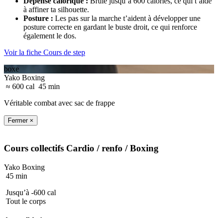
Dépense calorique
:
Brûle jusqu’à 600 calories, ce qui t’aide
à affiner ta silhouette.
Posture
:
Les pas sur la marche t’aident à développer une
posture correcte en gardant le buste droit, ce qui renforce
également le dos.
Voir la fiche Cours de step
boxe
Yako Boxing
≈ 600 cal
45 min
Véritable combat avec sac de frappe
Fermer ×
Cours collectifs
Cardio / renfo
/ Boxing
Yako Boxing
45 min
Jusqu’à -600 cal
Tout le corps