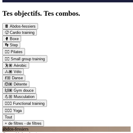
Tes objectifs. Tes combos.
🍫 Abdos-fessiers
🥵 Cardio training
🥊 Boxe
👣 Step
🤸‍♀️ Pilates
👯‍♂️ Small group training
🕺🏽 Aérobic
🚴🏾 Vélo
💃🏼 Danse
🙆🏽 Détente
🙌🏽 Gym douce
💪🏼 Musculation
🏋🏼‍♂️ Functional training
🧘🏼‍♂️ Yoga
Tout
+ de filtres
- de filtres
abdos-fessiers