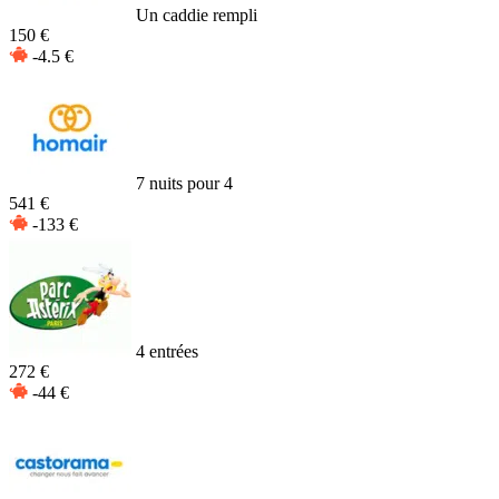
Un caddie rempli
150 €
-4.5 €
7 nuits pour 4
541 €
-133 €
4 entrées
272 €
-44 €