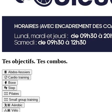
Tes objectifs. Tes combos.
🍫 Abdos-fessiers
🥵 Cardio training
🥊 Boxe
👣 Step
🤸‍♀️ Pilates
👯‍♂️ Small group training
🕺🏽 Aérobic
🚴🏾 Vélo