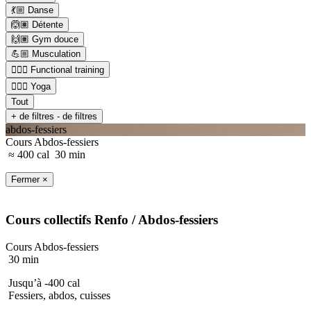
💃🏼 Danse
🙆🏽 Détente
🙌🏽 Gym douce
💪🏼 Musculation
🏋🏼‍♂️ Functional training
🧘🏼‍♂️ Yoga
Tout
+ de filtres
- de filtres
abdos-fessiers
Cours Abdos-fessiers
≈ 400 cal
30 min
Fermer ×
Cours collectifs
Renfo
/ Abdos-fessiers
Cours Abdos-fessiers
30 min
Jusqu’à -400 cal
Fessiers, abdos, cuisses