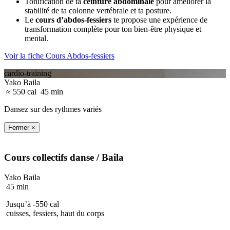
Tonification de ta
ceinture abdominale
pour améliorer la
stabilité de ta colonne vertébrale et ta posture.
Le
cours d’abdos-fessiers
te propose une expérience de
transformation complète pour ton bien-être physique et
mental.
Voir la fiche Cours Abdos-fessiers
cardio-training
Yako Baila
≈ 550 cal
45 min
Dansez sur des rythmes variés
Fermer ×
Cours collectifs
danse
/ Baila
Yako Baila
45 min
Jusqu’à -550 cal
cuisses, fessiers, haut du corps