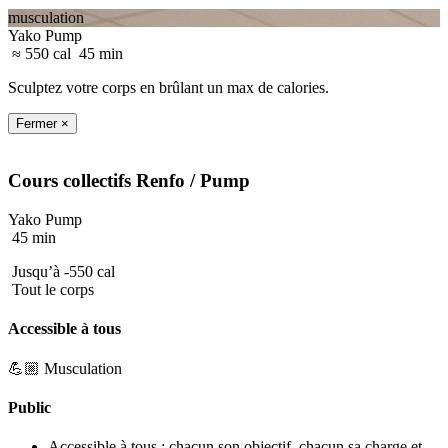
musculation
Yako Pump
≈ 550 cal
45 min
Sculptez votre corps en brûlant un max de calories.
Fermer ×
Cours collectifs
Renfo
/ Pump
Yako Pump
45 min
Jusqu’à -550 cal
Tout le corps
Accessible à tous
💪🏼 Musculation
Public
Accessible à tous : chacun son objectif, chacun sa charge et