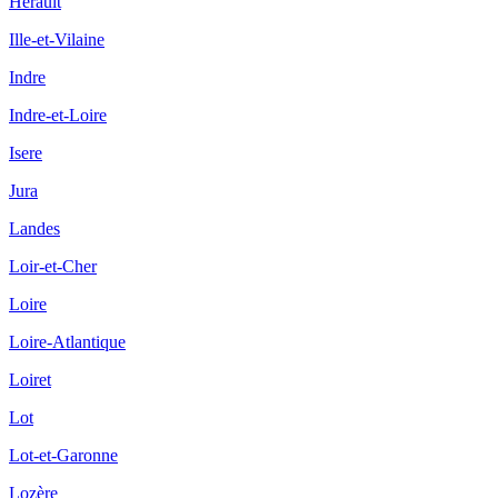
Hérault
Ille-et-Vilaine
Indre
Indre-et-Loire
Isere
Jura
Landes
Loir-et-Cher
Loire
Loire-Atlantique
Loiret
Lot
Lot-et-Garonne
Lozère