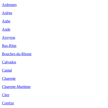
Ardennes
Ariège
Aube
Aude
Aveyron
Bas-Rhin
Bouches-du-Rhone
Calvados
Cantal
Charente
Charente-Maritime
Cher
Corrèze