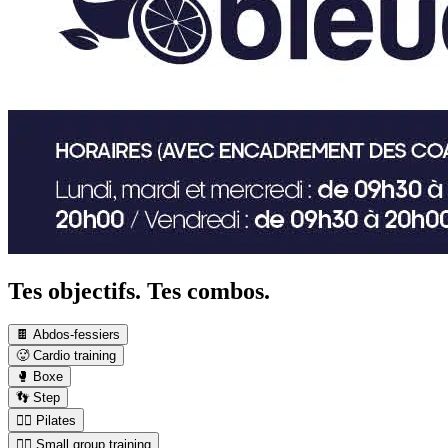
Tes objectifs. Tes combos.
🍫 Abdos-fessiers
🥵 Cardio training
🥊 Boxe
👣 Step
🤸‍♀️ Pilates
👯‍♂️ Small group training