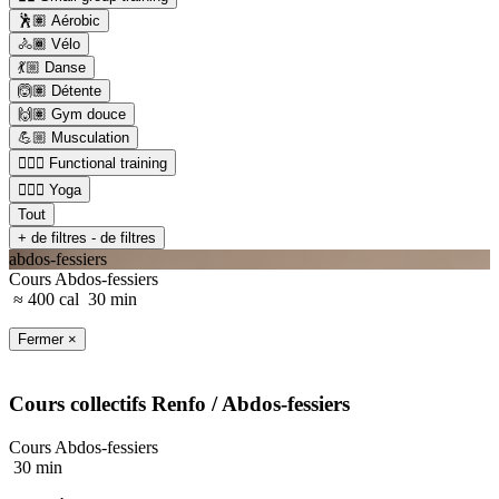
🕺🏽 Aérobic
🚴🏾 Vélo
💃🏼 Danse
🙆🏽 Détente
🙌🏽 Gym douce
💪🏼 Musculation
🏋🏼‍♂️ Functional training
🧘🏼‍♂️ Yoga
Tout
+ de filtres
- de filtres
abdos-fessiers
Cours Abdos-fessiers
≈ 400 cal
30 min
Fermer ×
Cours collectifs
Renfo
/ Abdos-fessiers
Cours Abdos-fessiers
30 min