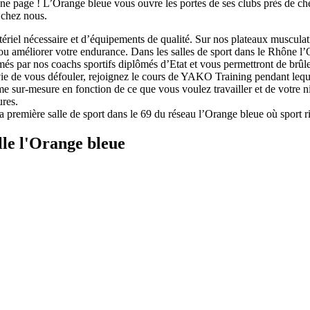
ne page ! L’Orange bleue vous ouvre les portes de ses clubs près de c
e chez nous.
tériel nécessaire et d’équipements de qualité. Sur nos plateaux muscula
u améliorer votre endurance. Dans les salles de sport dans le Rhône l’O
nimés par nos coachs sportifs diplômés d’Etat et vous permettront de brûl
ie de vous défouler, rejoignez le cours de YAKO Training pendant leque
sur-mesure en fonction de ce que vous voulez travailler et de votre niv
ures.
la première salle de sport dans le 69 du réseau l’Orange bleue où sport r
lle l'Orange bleue