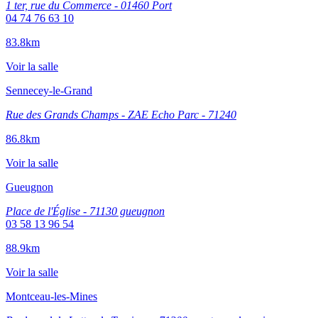
1 ter, rue du Commerce - 01460 Port
04 74 76 63 10
83.8km
Voir la salle
Sennecey-le-Grand
Rue des Grands Champs - ZAE Echo Parc - 71240
86.8km
Voir la salle
Gueugnon
Place de l'Église - 71130 gueugnon
03 58 13 96 54
88.9km
Voir la salle
Montceau-les-Mines