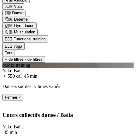
🕺🏽 Aérobic
🚴🏾 Vélo
💃🏼 Danse
🙆🏽 Détente
🙌🏽 Gym douce
💪🏼 Musculation
🏋🏼‍♂️ Functional training
🧘🏼‍♂️ Yoga
Tout
+ de filtres
- de filtres
cardio-training
Yako Baila
≈ 550 cal
45 min
Dansez sur des rythmes variés
Fermer ×
Cours collectifs
danse
/ Baila
Yako Baila
45 min