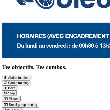
Tes objectifs. Tes combos.
🍫 Abdos-fessiers
🥵 Cardio training
🥊 Boxe
👣 Step
🤸‍♀️ Pilates
👯‍♂️ Small group training