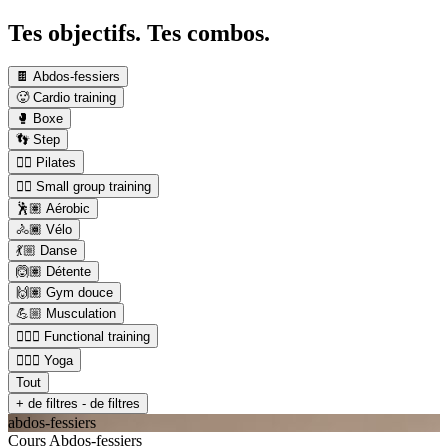
Tes objectifs. Tes combos.
🍫 Abdos-fessiers
🥵 Cardio training
🥊 Boxe
👣 Step
🤸‍♀️ Pilates
👯‍♂️ Small group training
🕺🏽 Aérobic
🚴🏾 Vélo
💃🏼 Danse
🙆🏽 Détente
🙌🏽 Gym douce
💪🏼 Musculation
🏋🏼‍♂️ Functional training
🧘🏼‍♂️ Yoga
Tout
+ de filtres
- de filtres
abdos-fessiers
Cours Abdos-fessiers