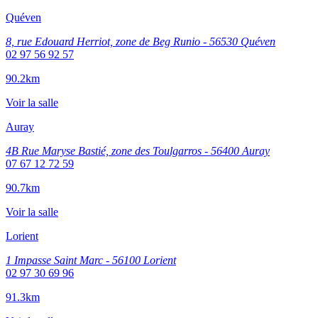
Quéven
8, rue Edouard Herriot, zone de Beg Runio - 56530 Quéven
02 97 56 92 57
90.2km
Voir la salle
Auray
4B Rue Maryse Bastié, zone des Toulgarros - 56400 Auray
07 67 12 72 59
90.7km
Voir la salle
Lorient
1 Impasse Saint Marc - 56100 Lorient
02 97 30 69 96
91.3km