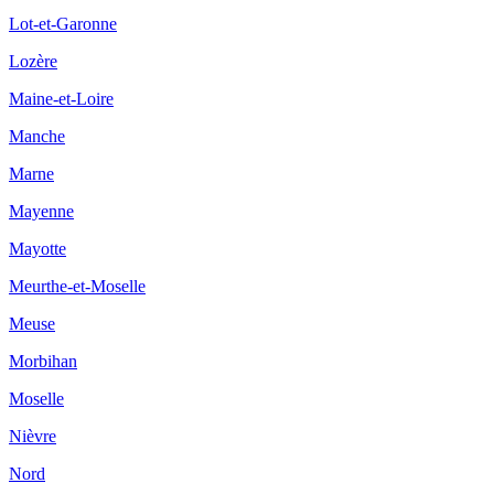
Lot-et-Garonne
Lozère
Maine-et-Loire
Manche
Marne
Mayenne
Mayotte
Meurthe-et-Moselle
Meuse
Morbihan
Moselle
Nièvre
Nord