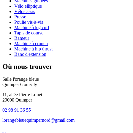
Machines guidées
Vélo elliptique
Vélos assis
Presse
Poulie vis-à-vis
Machine à leg curl
Tapis de course
Rameur
Machine à crunch
Machine à hip thrust
Banc d'extension
Où nous trouver
Salle l'orange bleue
Quimper Gourvily
11, allée Pierre Louet
29000 Quimper
02 98 91 36 55
lorangebleuequimpernord@gmail.com