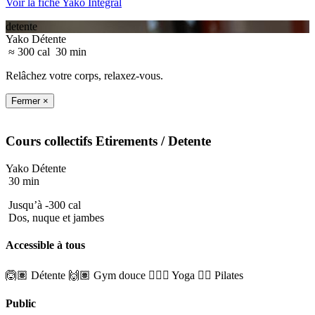
Voir la fiche Yako Integral
detente
Yako Détente
≈ 300 cal
30 min
Relâchez votre corps, relaxez-vous.
Fermer ×
Cours collectifs
Etirements
/ Detente
Yako Détente
30 min
Jusqu’à -300 cal
Dos, nuque et jambes
Accessible à tous
🙆🏽 Détente
🙌🏽 Gym douce
🧘🏼‍♂️ Yoga
🤸‍♀️ Pilates
Public