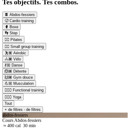
Tes objectifs. Tes combos.
🍫 Abdos-fessiers
🥵 Cardio training
🥊 Boxe
👣 Step
🤸‍♀️ Pilates
👯‍♂️ Small group training
🕺🏽 Aérobic
🚴🏾 Vélo
💃🏼 Danse
🙆🏽 Détente
🙌🏽 Gym douce
💪🏼 Musculation
🏋🏼‍♂️ Functional training
🧘🏼‍♂️ Yoga
Tout
+ de filtres
- de filtres
abdos-fessiers
Cours Abdos-fessiers
≈ 400 cal
30 min