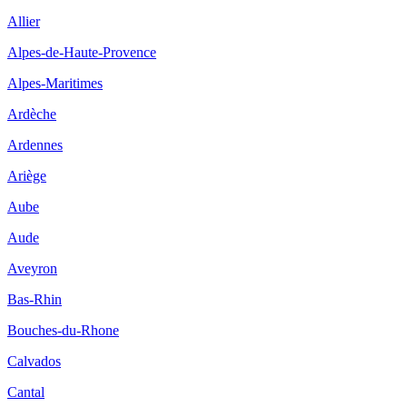
Allier
Alpes-de-Haute-Provence
Alpes-Maritimes
Ardèche
Ardennes
Ariège
Aube
Aude
Aveyron
Bas-Rhin
Bouches-du-Rhone
Calvados
Cantal