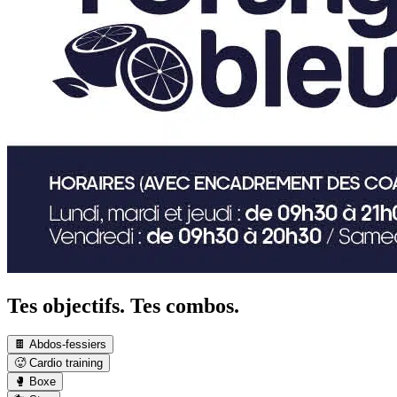
Tes objectifs. Tes combos.
🍫 Abdos-fessiers
🥵 Cardio training
🥊 Boxe