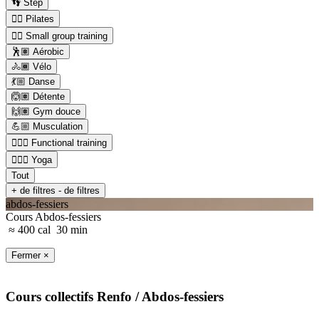
👣 Step
🤸‍♀️ Pilates
👯‍♂️ Small group training
🕺🏽 Aérobic
🚴🏾 Vélo
💃🏼 Danse
🙆🏽 Détente
🙌🏽 Gym douce
💪🏼 Musculation
🏋🏼‍♂️ Functional training
🧘🏼‍♂️ Yoga
Tout
+ de filtres
- de filtres
abdos-fessiers
Cours Abdos-fessiers
≈ 400 cal
30 min
Fermer ×
Cours collectifs
Renfo
/ Abdos-fessiers