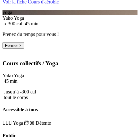
Voir la fiche Cours d'aérobic
yoga
Yako Yoga
≈ 300 cal
45 min
Prenez du temps pour vous !
Fermer ×
Cours collectifs
/ Yoga
Yako Yoga
45 min
Jusqu’à -300 cal
tout le corps
Accessible à tous
🧘🏼‍♂️ Yoga
🙆🏽 Détente
Public