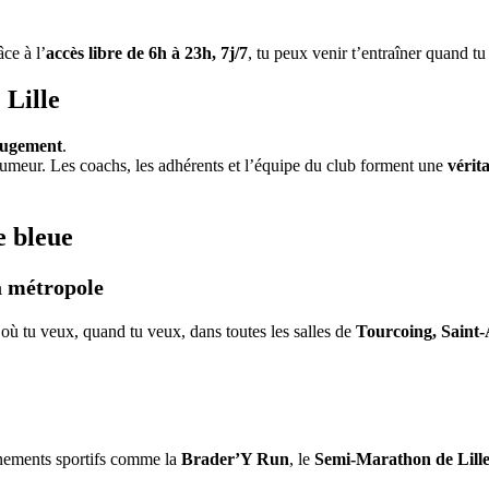
ce à l’
accès libre de 6h à 23h, 7j/7
, tu peux venir t’entraîner quand tu
 Lille
jugement
.
humeur. Les coachs, les adhérents et l’équipe du club forment une
vérit
e bleue
la métropole
 où tu veux, quand tu veux, dans toutes les salles de
Tourcoing, Saint-
énements sportifs comme la
Brader’Y Run
, le
Semi-Marathon de Lill