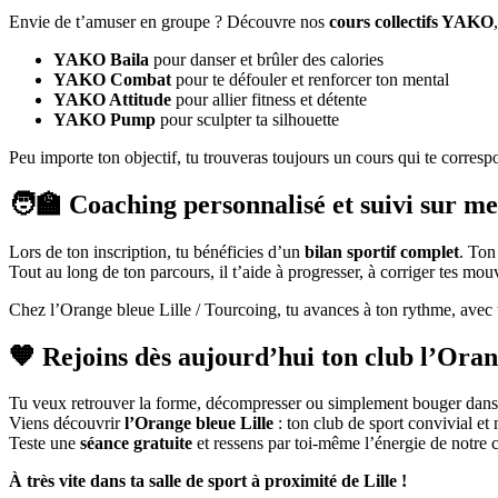
Envie de t’amuser en groupe ? Découvre nos
cours collectifs YAKO
YAKO Baila
pour danser et brûler des calories
YAKO Combat
pour te défouler et renforcer ton mental
YAKO Attitude
pour allier fitness et détente
YAKO Pump
pour sculpter ta silhouette
Peu importe ton objectif, tu trouveras toujours un cours qui te corresp
🧑‍🏫 Coaching personnalisé et suivi sur m
Lors de ton inscription, tu bénéficies d’un
bilan sportif complet
. Ton
Tout au long de ton parcours, il t’aide à progresser, à corriger tes mo
Chez l’Orange bleue Lille / Tourcoing, tu avances à ton rythme, avec
🧡 Rejoins dès aujourd’hui ton club l’Oran
Tu veux retrouver la forme, décompresser ou simplement bouger dan
Viens découvrir
l’Orange bleue Lille
: ton club de sport convivial et 
Teste une
séance gratuite
et ressens par toi-même l’énergie de notre
À très vite dans ta salle de sport à proximité de Lille !