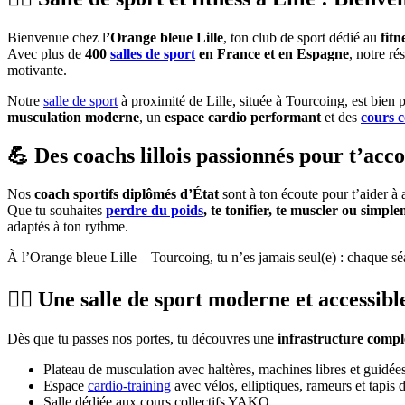
Bienvenue chez l
’Orange bleue Lille
, ton club de sport dédié au
fitn
Avec plus de
400
salles de sport
en France et en Espagne
, notre ré
motivante.
Notre
salle de sport
à proximité de Lille, située à Tourcoing, est bien
musculation moderne
, un
espace cardio performant
et des
cours co
💪 Des coachs lillois passionnés pour t’ac
Nos
coach sportifs diplômés d’État
sont à ton écoute pour t’aider à a
Que tu souhaites
perdre du poids
, te tonifier, te muscler ou simp
adaptés à ton rythme.
À l’Orange bleue Lille – Tourcoing, tu n’es jamais seul(e) : chaque s
🏋️‍♂️ Une salle de sport moderne et accessibl
Dès que tu passes nos portes, tu découvres une
infrastructure compl
Plateau de musculation avec haltères, machines libres et guidée
Espace
cardio-training
avec vélos, elliptiques, rameurs et tapis 
Salle dédiée aux cours collectifs YAKO