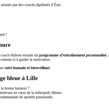
, animés par des coachs diplômés d’État :
ond !
esure
 coach élabore ensuite un
programme d’entraînement personnalisé
,
uvements et à garder la motivation.
 un
suivi humain et bienveillant
.
ge bleue à Lille
s la bonne humeur ?
motivant au cœur de la métropole lilloise.
 communauté de sportifs passionnés.