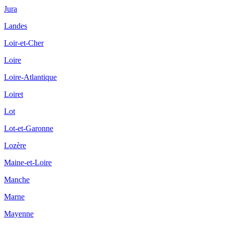
Jura
Landes
Loir-et-Cher
Loire
Loire-Atlantique
Loiret
Lot
Lot-et-Garonne
Lozère
Maine-et-Loire
Manche
Marne
Mayenne