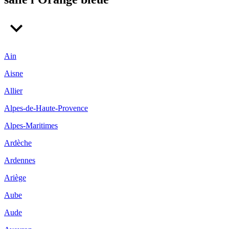
Ain
Aisne
Allier
Alpes-de-Haute-Provence
Alpes-Maritimes
Ardèche
Ardennes
Ariège
Aube
Aude