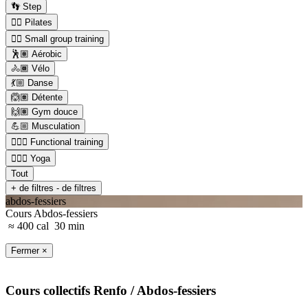
👣 Step
🤸‍♀️ Pilates
👯‍♂️ Small group training
🕺🏽 Aérobic
🚴🏾 Vélo
💃🏼 Danse
🙆🏽 Détente
🙌🏽 Gym douce
💪🏼 Musculation
🏋🏼‍♂️ Functional training
🧘🏼‍♂️ Yoga
Tout
+ de filtres
- de filtres
abdos-fessiers
Cours Abdos-fessiers
≈ 400 cal
30 min
Fermer ×
Cours collectifs
Renfo
/ Abdos-fessiers