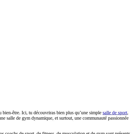
au bien-être. Ici, tu découvriras bien plus qu’une simple
salle de sport
,
e, une salle de gym dynamique, et surtout, une communauté passionnée
s coachs de sport, de fitness, de musculation et de gym sont présents