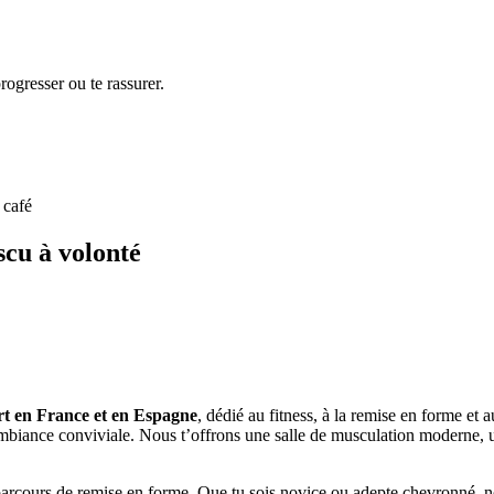
ogresser ou te rassurer.
 café
scu à volonté
ort en France et en Espagne
, dédié au fitness, à la remise en forme et 
ne ambiance conviviale. Nous t’offrons une salle de musculation modern
parcours de remise en forme. Que tu sois novice ou adepte chevronné, no