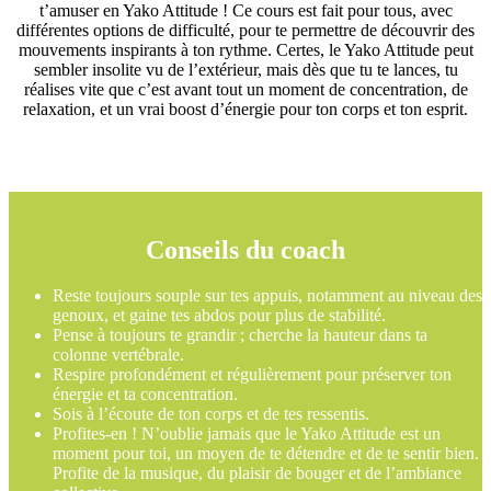
t’amuser en Yako Attitude ! Ce cours est fait pour tous, avec
différentes options de difficulté, pour te permettre de découvrir des
mouvements inspirants à ton rythme. Certes, le Yako Attitude peut
sembler insolite vu de l’extérieur, mais dès que tu te lances, tu
réalises vite que c’est avant tout un moment de concentration, de
relaxation, et un vrai boost d’énergie pour ton corps et ton esprit.
Conseils du coach
Reste toujours souple sur tes appuis, notamment au niveau des
genoux, et gaine tes abdos pour plus de stabilité.
Pense à toujours te grandir ; cherche la hauteur dans ta
colonne vertébrale.
Respire profondément et régulièrement pour préserver ton
énergie et ta concentration.
Sois à l’écoute de ton corps et de tes ressentis.
Profites-en ! N’oublie jamais que le Yako Attitude est un
moment pour toi, un moyen de te détendre et de te sentir bien.
Profite de la musique, du plaisir de bouger et de l’ambiance