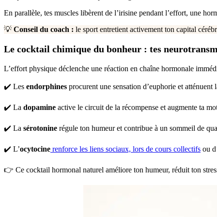
En parallèle, tes muscles libèrent de l’irisine pendant l’effort, une h
💡
Conseil du coach :
le sport entretient activement ton capital cérébr
Le cocktail chimique du bonheur : tes neurotransm
L’effort physique déclenche une réaction en chaîne hormonale immédi
✔️ Les
endorphines
procurent une sensation d’euphorie et atténuent l
✔️ La
dopamine
active le circuit de la récompense et augmente ta mot
✔️ La
sérotonine
régule ton humeur et contribue à un sommeil de qual
✔️ L’
ocytocine
renforce les liens sociaux, lors de cours collectifs
ou d’
👉 Ce cocktail hormonal naturel améliore ton humeur, réduit ton stre