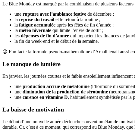
Le Blue Monday est marqué par la combinaison de plusieurs facteurs n
une
rupture avec l’ambiance festive
de décembre ;
la
reprise du travail
et le retour à la routine ;
la
fatigue accumulée
après les fêtes de fin d’année ;
la
météo hivernale
qui limite l’envie de sortir ;
les
dépenses de fin d’année
qui impactent les finances de janvie
la fin du week-end et le début de la semaine.
😜 Fun fact : la formule pseudo-mathématique d’Arnall tenait aussi c
Le manque de lumière
En janvier, les journées courtes et le faible ensoleillement influence
une
production accrue de mélatonine
(l’hormone du sommeil), 
une
diminution de la production de sérotonine
(neurotransmett
une
carence en vitamine D
, habituellement synthétisée par la 
La baisse de motivation
Le début d’une nouvelle année déclenche souvent un élan de motivation
durable. Or, c’est à ce moment, qui correspond au Blue Monday, que 