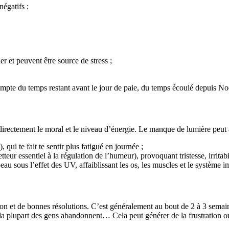
égatifs :
r et peuvent être source de stress ;
ompte du temps restant avant le jour de paie, du temps écoulé depuis N
nt directement le moral et le niveau d’énergie. Le manque de lumière peu
qui te fait te sentir plus fatigué en journée ;
eur essentiel à la régulation de l’humeur), provoquant tristesse, irritabil
peau sous l’effet des UV, affaiblissant les os, les muscles et le système 
 et de bonnes résolutions. C’est généralement au bout de 2 à 3 semaines
la plupart des gens abandonnent… Cela peut générer de la frustration 