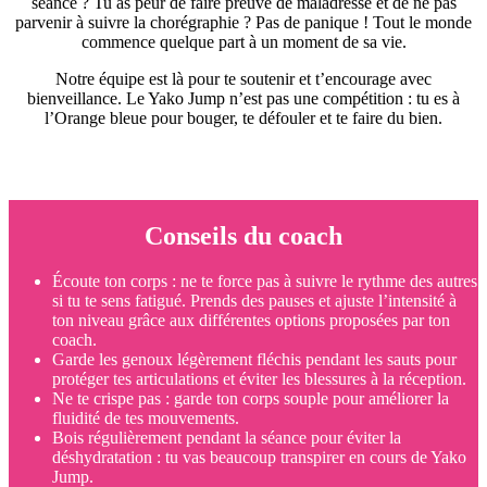
séance ? Tu as peur de faire preuve de maladresse et de ne pas
parvenir à suivre la chorégraphie ? Pas de panique ! Tout le monde
commence quelque part à un moment de sa vie.
Notre équipe est là pour te soutenir et t’encourage avec
bienveillance. Le Yako Jump n’est pas une compétition : tu es à
l’Orange bleue pour bouger, te défouler et te faire du bien.
Conseils du coach
Écoute ton corps : ne te force pas à suivre le rythme des autres
si tu te sens fatigué. Prends des pauses et ajuste l’intensité à
ton niveau grâce aux différentes options proposées par ton
coach.
Garde les genoux légèrement fléchis pendant les sauts pour
protéger tes articulations et éviter les blessures à la réception.
Ne te crispe pas : garde ton corps souple pour améliorer la
fluidité de tes mouvements.
Bois régulièrement pendant la séance pour éviter la
déshydratation : tu vas beaucoup transpirer en cours de Yako
Jump.