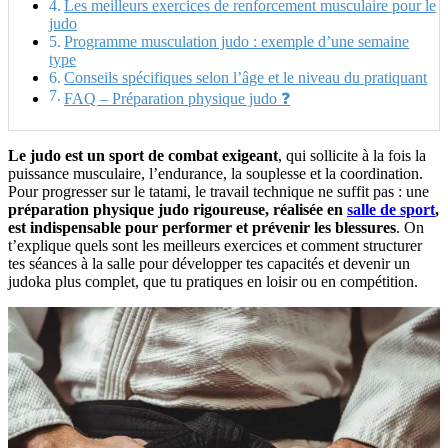
Les meilleurs exercices de renforcement musculaire pour le
judo
Programme musculation judo : exemple d’une semaine
type
Conseils spécifiques selon l’âge et le niveau du pratiquant
FAQ – Préparation physique judo ❓
Le judo est un sport de combat exigeant
, qui sollicite à la fois la
puissance musculaire, l’endurance, la souplesse et la coordination.
Pour progresser sur le tatami, le travail technique ne suffit pas : une
préparation physique judo rigoureuse, réalisée en
salle de sport
,
est indispensable pour performer et prévenir les blessures
. On
t’explique quels sont les meilleurs exercices et comment structurer
tes séances à la salle pour développer tes capacités et devenir un
judoka plus complet, que tu pratiques en loisir ou en compétition.