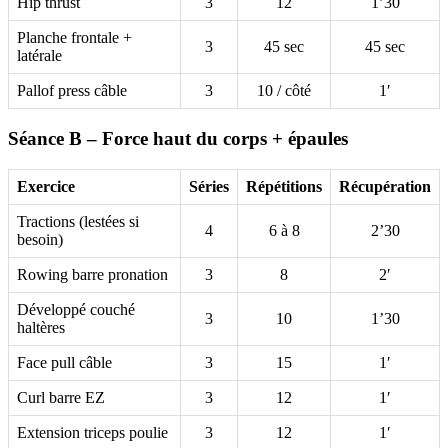
Hip thrust
3
12
1’30
Planche frontale +
3
45 sec
45 sec
latérale
Pallof press câble
3
10 / côté
1′
Séance B – Force haut du corps + épaules
Exercice
Séries
Répétitions
Récupération
Tractions (lestées si
4
6 à 8
2’30
besoin)
Rowing barre pronation
3
8
2′
Développé couché
3
10
1’30
haltères
Face pull câble
3
15
1′
Curl barre EZ
3
12
1′
Extension triceps poulie
3
12
1′