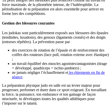
Tu peux intégrer des méthodes plus avancées comme du travail en
force maximale, de la pliométrie intense, de l’haltérophilie. La
périodisation de ta préparation est alors essentielle pour arriver en
forme lors des compétitions.
Gestion des blessures courantes
Les judokas sont particulièrement exposés aux blessures des épaules
(tendinites, luxations), des genoux (ligaments croisés) et des doigts
(entorses répétées). La prévention passe par
des exercices de rotation de l’épaule et de renforcement des
coiffes des rotateurs (face pull, rotation externe avec élastique)
;
un travail équilibré des muscles agonistes/antagonistes (tirage
= développé, quadriceps = ischio-jambiers) ;
ne jamais négliger l’échauffement et
les étirements en fin de
séance
.
La préparation physique judo en salle est un levier majeur pour
progresser, performer et durer dans ce sport exigeant. En travaillant
ta force, ta puissance, ton endurance et ton gainage de façon
structurée, tu développes toutes les qualités athlétiques pour
t’imposer sur le tatami.