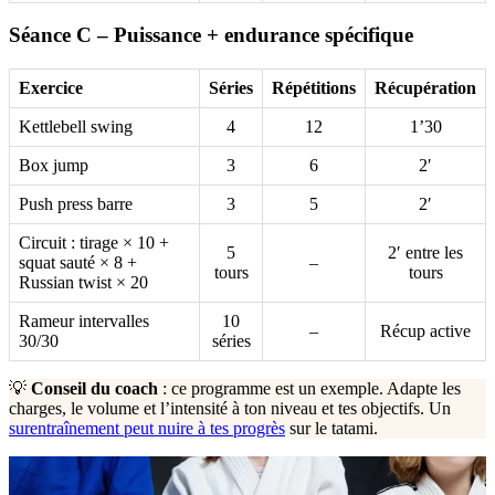
Séance C – Puissance + endurance spécifique
Exercice
Séries
Répétitions
Récupération
Kettlebell swing
4
12
1’30
Box jump
3
6
2′
Push press barre
3
5
2′
Circuit : tirage × 10 +
5
2′ entre les
squat sauté × 8 +
–
tours
tours
Russian twist × 20
Rameur intervalles
10
–
Récup active
30/30
séries
💡
Conseil du coach
: ce programme est un exemple. Adapte les
charges, le volume et l’intensité à ton niveau et tes objectifs. Un
surentraînement peut nuire à tes progrès
sur le tatami.