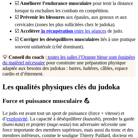
☑️
Améliorer l’endurance musculaire
pour tenir la distance
lorsque tu enchaînes les combats en compétition.
☑️
Prévenir les blessures
aux épaules, aux genoux et aux
cervicales (zones les plus sollicitées chez le judoka).
☑️
Accélérer
la récupération
entre les séances
de judo.
☑️
Corriger les déséquilibres musculaires
liés à une pratique
souvent unilatérale (côté dominant).
💡
Conseil du coach
:
toutes les salles l’Orange bleue sont équipées
du matériel nécessaire
pour construire une préparation physique
adaptée aux besoins des judokas : barres, haltères, câbles, espace
cardio et d’étirement.
Les qualités physiques clés du judoka
Force et puissance musculaire 💪
Le judo est avant tout un sport de puissance (force + vitesse) et
d’
explosivité
. La capacité à déséquilibrer (
kuzushi
), prendre la garde
(
kumi-kata
) et projeter (
nage-waza
) ton adversaire nécessite une
force importante des membres supérieurs, mais aussi du tronc et des
membres inférieurs, comme le souligne Thierry Paillard, docteur en