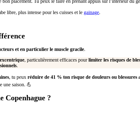
e bon placement. Tu peux le faire en prenant appuis sur l’intérieur du ge
e libre, plus intense pour les cuisses et le
gainage
.
ifférence
teurs et en particulier le muscle gracile
.
 excentrique
, particulièrement efficaces pour
limiter les risques de bl
sionnels
.
aines
, tu peux
réduire de 41 % ton risque de douleurs ou blessures
te une saison. 💪
 de Copenhague ?