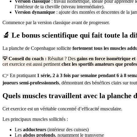
Version classique
: travail isométrique, idéale pour apprendre l
l’intérieur de ta cheville (niveau intermédiaire).
Version dynamique
: ajoute des montées et descentes de la jamb
Commence par la version classique avant de progresser.
🔬 Le bonus scientifique qui fait toute la d
La planche de Copenhague sollicite
fortement tous les muscles adduc
💡 Conseil du coach :
Résultat ? Des
gains en force isométrique et
cet exercice est aussi pertinent
chez les sportifs amateurs que profes
👉 En pratiquant
1 série, 2 à 3 fois par semaine pendant 6 à 8 sem
joueurs semi-professionnels
, démontrant des bénéfices clairs sur tou
Quels muscles travaillent avec la planche
Cet exercice est un véritable concentré d’efficacité musculaire.
Les principaux muscles sollicités :
Les
adducteurs
(intérieur des cuisses)
Les
abdos profonds
, notamment le transverse