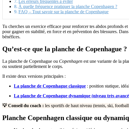
Les erreurs fréquentes à éviter
À quelle fréquence pratiquer la planche Copenhagen ?
FAQ – Tout savoir sur la planche de Copenhague
Tu cherches un exercice efficace pour renforcer tes abdos profonds et 
pour gagner en stabilité, en force et en prévention des blessures. Dans 
bénéfices.
Qu’est-ce que la planche de Copenhague ?
La planche de Copenhague ou
Copenhagen
est une variante de la pl
ou soutient partiellement le corps.
Il existe deux versions principales :
La planche de Copenhague classique
: position statique, idéa
La planche de Copenhague dynamique (niveau très avancé
💡 Conseil du coach :
les sportifs de haut niveau (tennis, ski, foot
Planche Copenhagen classique ou dynamique