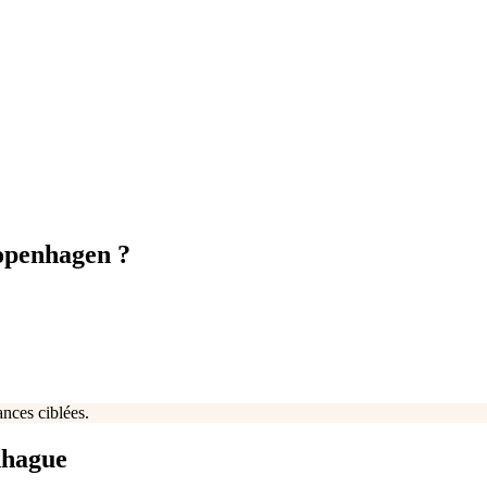
Copenhagen ?
ances ciblées.
nhague