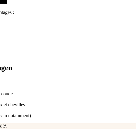
ntages :
agen
e coude
x et chevilles.
bassin notamment)
ôté.