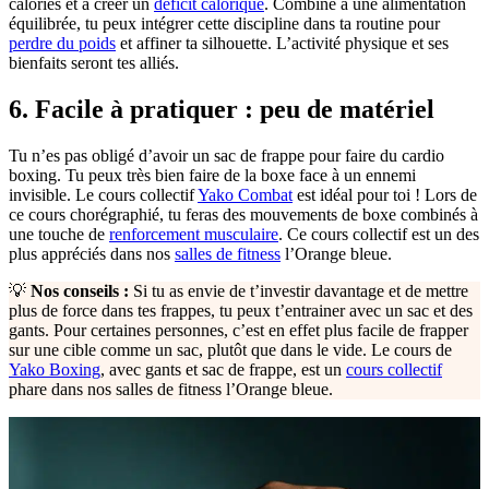
calories et à créer un
déficit calorique
. Combiné à une alimentation
équilibrée, tu peux intégrer cette discipline dans ta routine pour
perdre du poids
et affiner ta silhouette. L’activité physique et ses
bienfaits seront tes alliés.
6. Facile à pratiquer : peu de matériel
Tu n’es pas obligé d’avoir un sac de frappe pour faire du cardio
boxing. Tu peux très bien faire de la boxe face à un ennemi
invisible. Le cours collectif
Yako Combat
est idéal pour toi ! Lors de
ce cours chorégraphié, tu feras des mouvements de boxe combinés à
une touche de
renforcement musculaire
. Ce cours collectif est un des
plus appréciés dans nos
salles de fitness
l’Orange bleue.
💡
Nos conseils :
Si tu as envie de t’investir davantage et de mettre
plus de force dans tes frappes, tu peux t’entrainer avec un sac et des
gants. Pour certaines personnes, c’est en effet plus facile de frapper
sur une cible comme un sac, plutôt que dans le vide. Le cours de
Yako Boxing
, avec gants et sac de frappe, est un
cours collectif
phare dans nos salles de fitness l’Orange bleue.