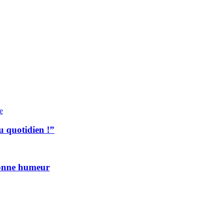
e
 quotidien !”
 bonne humeur