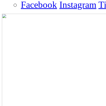
Facebook
Instagram
T