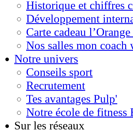
Historique et chiffres c
Développement interna
Carte cadeau l’Orange
Nos salles mon coach 
Notre univers
Conseils sport
Recrutement
Tes avantages Pulp'
Notre école de fitnes
Sur les réseaux