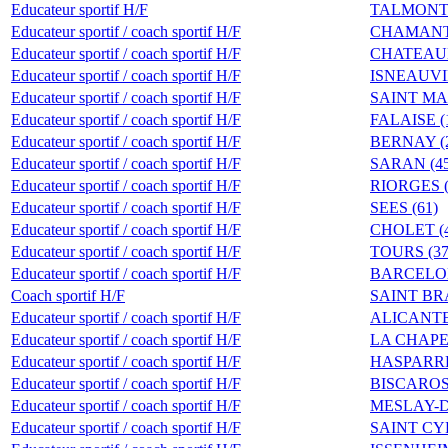
Educateur sportif H/F
TALMONT 
Educateur sportif / coach sportif H/F
CHAMAN
Educateur sportif / coach sportif H/F
CHATEAUB
Educateur sportif / coach sportif H/F
ISNEAUVIL
Educateur sportif / coach sportif H/F
SAINT MA
Educateur sportif / coach sportif H/F
FALAISE (
Educateur sportif / coach sportif H/F
BERNAY (
Educateur sportif / coach sportif H/F
SARAN (45
Educateur sportif / coach sportif H/F
RIORGES (
Educateur sportif / coach sportif H/F
SEES (61)
Educateur sportif / coach sportif H/F
CHOLET (4
Educateur sportif / coach sportif H/F
TOURS (37
Educateur sportif / coach sportif H/F
BARCELO
Coach sportif H/F
SAINT BR
Educateur sportif / coach sportif H/F
ALICANT
Educateur sportif / coach sportif H/F
LA CHAPE
Educateur sportif / coach sportif H/F
HASPARRE
Educateur sportif / coach sportif H/F
BISCAROSS
Educateur sportif / coach sportif H/F
MESLAY-D
Educateur sportif / coach sportif H/F
SAINT CY